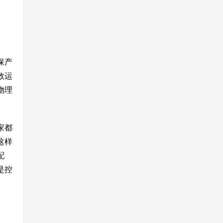
保产
效运
物理
家都
这样
配
是控