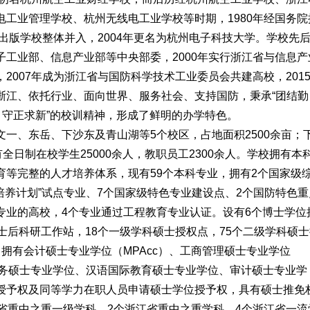
工业管理学校、杭州无线电工业学校等时期，1980年经国务院
州出版学校整体并入，2004年更名为杭州电子科技大学。学校先
工业部、信息产业部等中央部委，2000年实行浙江省与信息产
2007年成为浙江省与国防科学技术工业委员会共建高校，201
浙江、依托行业、面向世界、服务社会、支持国防，秉承“团结勤
、守正求新”的校训精神，形成了鲜明的办学特色。
一、东岳、下沙东及青山湖等5个校区，占地面积2500余亩；
全日制在校学生25000余人，教职员工2300余人。学校拥有本
育等完整的人才培养体系，现有59个本科专业，拥有2个国家级
培养计划”试点专业、7个国家级特色专业建设点、2个国防特色重
专业的高校，4个专业通过工程教育专业认证。设有6个博士学位
士后科研工作站，18个一级学科硕士授权点，75个二级学科硕士
拥有会计硕士专业学位（MPAcc）、工商管理硕士专业学位
商务硕士专业学位、汉语国际教育硕士专业学位、审计硕士专业学
授予权及同等学力在职人员申请硕士学位授予权，具有硕士推免
省重中之重一级学科、2个浙江省重中之重学科、4个浙江省一流