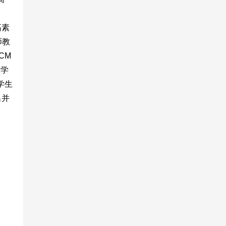
高素
师教
CM
大学
学生
名并