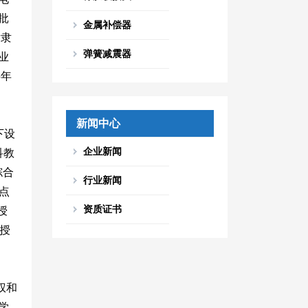
批
金属补偿器
后隶
弹簧减震器
业
5年
新闻中心
下设
企业新闻
科教
综合
行业新闻
点
资质证书
授
授
权和
学