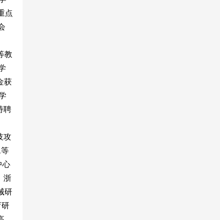
重点
会
等教
学
金获
学
特聘
技攻
二等
中心
、浙
械研
育研
高