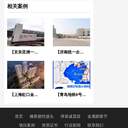
相关案例
【京东亚洲一号潍坊项目】橡胶接头合同
【济南统一企业项目】波纹补偿器合同
【上海虹口金茂府项目】弹簧减震器合同
【青岛地铁8号线】橡胶接头合同
首页
橡胶挠性接头
弹簧减震器
金属膨胀节
项目案例
资质证书
行业新闻
联系我们