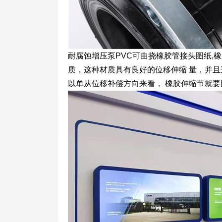
耐腐蚀增压泵PVC可曲挠橡胶管接头图纸,
质，这种材质具有良好的位移伸缩 量，并
以单从位移补偿方向来看， 橡胶伸缩节就