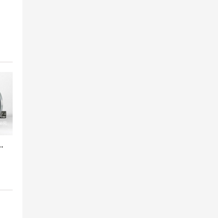
00氟橡胶挠性接管