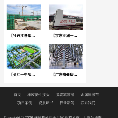
【牡丹江卷烟厂冷却塔系统】橡胶接头合同
【京东亚洲一号潍坊项目】橡胶接头合同
【吴江一中项目】吊式减震器合同
【广东省肇庆换流站项目】橡胶接头合同
首页
橡胶挠性接头
弹簧减震器
金属膨胀节
项目案例
资质证书
行业新闻
联系我们
Copyright © 2026
橡胶挠性接头厂家
版权所有
|
网站地图