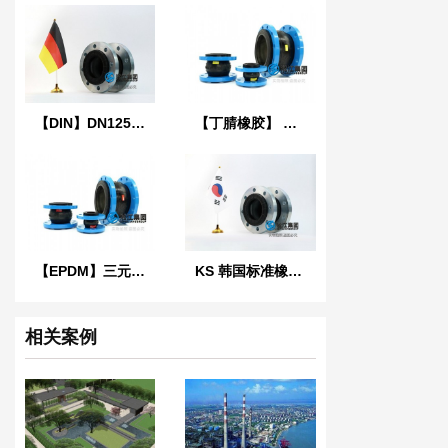
【DIN】DN125单球德标橡胶膨胀节
【丁腈橡胶】 LO型NBR液压耐油橡胶接头
【EPDM】三元乙丙橡胶软接头
KS 韩国标准橡胶防震接头
相关案例