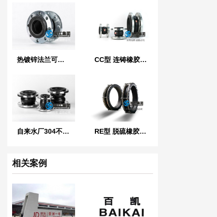
热镀锌法兰可曲挠橡胶接头
CC型 连铸橡胶软连接
自来水厂304不锈钢橡胶管接头
RE型 脱硫橡胶膨胀节
相关案例