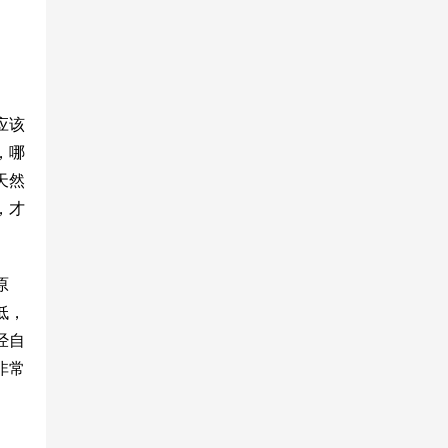
应该
，哪
天然
，才
原
低，
经自
非常